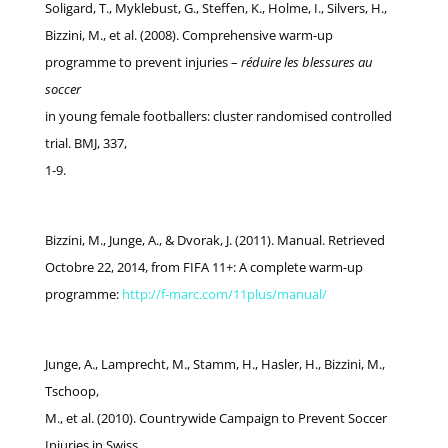
Soligard, T., Myklebust, G., Steffen, K., Holme, I., Silvers, H.,
Bizzini, M., et al. (2008). Comprehensive warm-up
programme to prevent injuries –
réduire les blessures au
soccer
in young female footballers: cluster randomised controlled
trial. BMJ, 337,
1-9.
Bizzini, M., Junge, A., & Dvorak, J. (2011). Manual. Retrieved
Octobre 22, 2014, from FIFA 11+: A complete warm-up
programme:
http://f-marc.com/11plus/manual/
Junge, A., Lamprecht, M., Stamm, H., Hasler, H., Bizzini, M.,
Tschoop,
M., et al. (2010). Countrywide Campaign to Prevent Soccer
Injuries in Swiss